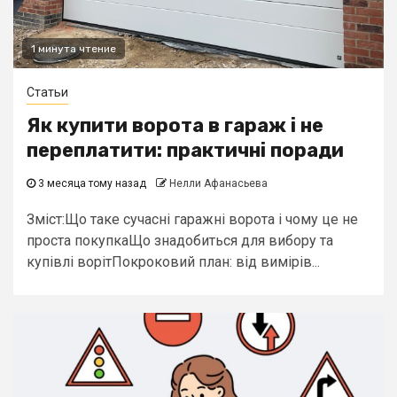
1 минута чтение
Статьи
Як купити ворота в гараж і не
переплатити: практичні поради
3 месяца тому назад
Нелли Афанасьева
Зміст:Що таке сучасні гаражні ворота і чому це не
проста покупкаЩо знадобиться для вибору та
купівлі ворітПокроковий план: від вимірів...