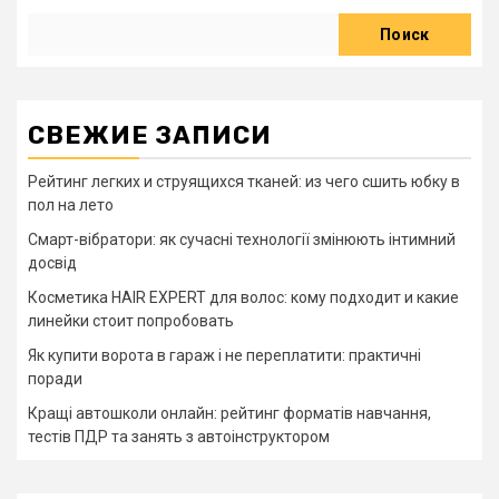
записям
Поиск
СВЕЖИЕ ЗАПИСИ
Рейтинг легких и струящихся тканей: из чего сшить юбку в
пол на лето
Смарт-вібратори: як сучасні технології змінюють інтимний
досвід
Косметика HAIR EXPERT для волос: кому подходит и какие
линейки стоит попробовать
Як купити ворота в гараж і не переплатити: практичні
поради
Кращі автошколи онлайн: рейтинг форматів навчання,
тестів ПДР та занять з автоінструктором