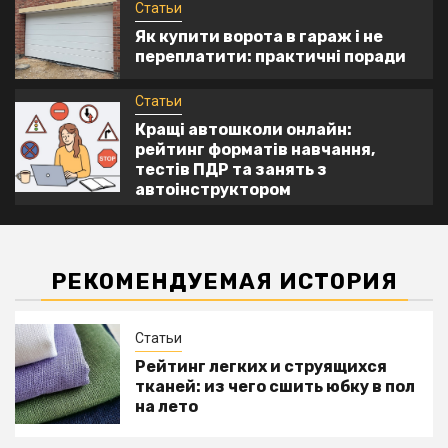
5
Статьи
форматів навчання, тестів ПДР та
занять з автоінструктором
Як купити ворота в гараж і не
переплатити: практичні поради
Статьи
Кращі автошколи онлайн:
рейтинг форматів навчання,
тестів ПДР та занять з
автоінструктором
РЕКОМЕНДУЕМАЯ ИСТОРИЯ
Статьи
Рейтинг легких и струящихся
тканей: из чего сшить юбку в пол
на лето