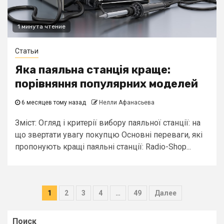
1 минута чтение
Статьи
Яка паяльна станція краще:
порівняння популярних моделей
6 месяцев тому назад
Нелли Афанасьева
Зміст: Огляд і критерії вибору паяльної станції: на
що звертати увагу покупцю Основні переваги, які
пропонують кращі паяльні станції: Radio-Shop...
Навигация
1
2
3
4
…
49
Далее
по
Поиск