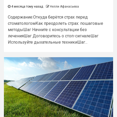
4 месяца тому назад
Нелли Афанасьева
Содержание:Откуда берётся страх перед
стоматологомКак преодолеть страх: пошаговые
методыШаг Начните с консультации без
леченияШаг Договоритесь о стоп-сигналеШаг
Используйте дыхательные техникиШаг...