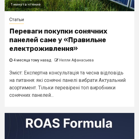
1 минута чтение
Статьи
Переваги покупки сонячних
панелей саме у «Правильне
електроживлення»
4 месяца тому назад
Нелли Афанасьева
Зміст: Експертна консультація та чесна відповідь
на питання: які сонячні панелі вибрати Актуальний
асортимент. Тільки перевірені топ виробники
сонячних панелей...