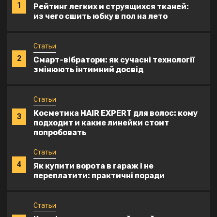
2
Смарт-вібратори: як сучасні технології
змінюють інтимний досвід
Статьи
Косметика HAIR EXPERT для волос: кому
3
подходит и какие линейки стоит
попробовать
Статьи
4
Як купити ворота в гараж і не
переплатити: практичні поради
Статьи
Кращі автошколи онлайн: рейтинг
5
форматів навчання, тестів ПДР та
занять з автоінструктором
Статьи