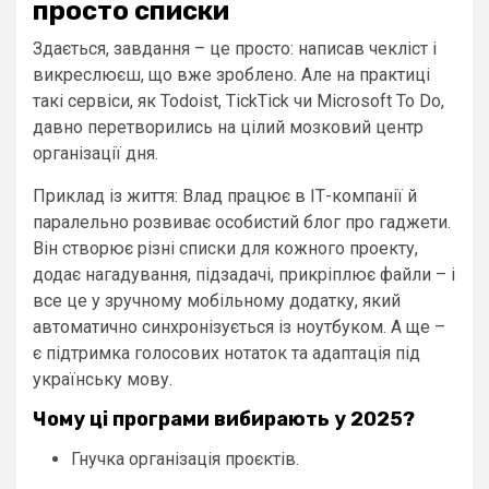
просто списки
Здається, завдання – це просто: написав чекліст і
викреслюєш, що вже зроблено. Але на практиці
такі сервіси, як Todoist, TickTick чи Microsoft To Do,
давно перетворились на цілий мозковий центр
організації дня.
Приклад із життя: Влад працює в ІТ-компанії й
паралельно розвиває особистий блог про гаджети.
Він створює різні списки для кожного проекту,
додає нагадування, підзадачі, прикріплює файли – і
все це у зручному мобільному додатку, який
автоматично синхронізується із ноутбуком. А ще –
є підтримка голосових нотаток та адаптація під
українську мову.
Чому ці програми вибирають у 2025?
Гнучка організація проєктів.