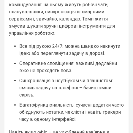
командування: на ньому живуть робочі чати,
планувальники, синхронізація із хмарними
сервісами і, звичайно, календар. Темп життя
змусив шукати зручні цифрові інструменти для
управління роботою:
Все під рукою 24/7: можна швидко накинути
ідею або переглянути задачу в дорозі.
Оперативне сповіщення: важливі дедлайни
вже не проходять повз.
Синхронізація з ноутбуком чи планшетом:
змінив задачу на телефоні – бачиш зміни
скрізь.
Багатофункціональність: сучасні додатки часто
об’єднують нотатки, чеклісти і навіть трекери
часу в одному інтерфейсі.
Навіть якщо офіс – це улюблений кав’ярня, а