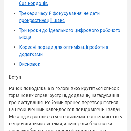
без кордонів
Трекери часу й фокусування: не дати
прокрастинації шанс
Три кроки до ідеального цифрового робочого
місця
Корисні поради для оптимізації роботи з
додатками
Висновок
Вступ
Ранок понеділка, а в голові вже крутиться список
термінових справ: зустрічі, дедлайни, нагадування
про листування. Робочий процес перетворюється
на нескінченний калейдоскоп повідомлень і задач.
Месенджери плюються новинами, пошта миготить
непрочитаними листами, а паперова блокнотка
десь загубилася між кавою й зарядкою для