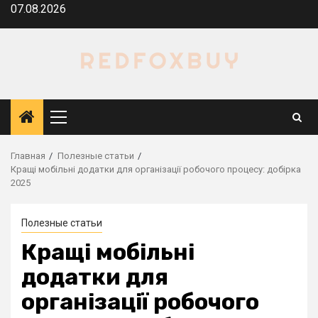
Перейти
07.08.2026
к
содержимому
Основное
меню
Главная
Полезные статьи
Кращі мобільні додатки для організації робочого процесу: добірка
2025
Полезные статьи
Кращі мобільні
додатки для
організації робочого