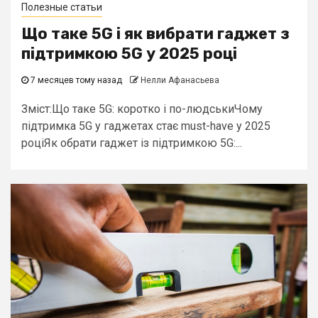
Полезные статьи
Що таке 5G і як вибрати гаджет з
підтримкою 5G у 2025 році
7 месяцев тому назад
Нелли Афанасьева
Зміст:Що таке 5G: коротко і по-людськиЧому
підтримка 5G у гаджетах стає must-have у 2025
роціЯк обрати гаджет із підтримкою 5G:...