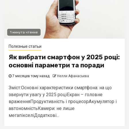
1 минута чтение
Полезные статьи
Як вибрати смартфон у 2025 році:
основні параметри та поради
7 месяцев тому назад
Нелли Афанасьева
Зміст:Основні характеристики смартфона: на що
звернути увагу у 2025 роціЕкран – головне
враженняПродуктивність і процесорАкумулятор і
автономністьКамери: не лише
мегапікселіДодаткові...