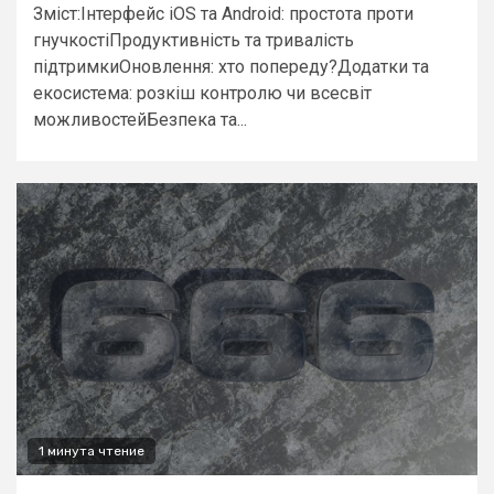
Зміст:Інтерфейс iOS та Android: простота проти
гнучкостіПродуктивність та тривалість
підтримкиОновлення: хто попереду?Додатки та
екосистема: розкіш контролю чи всесвіт
можливостейБезпека та...
1 минута чтение