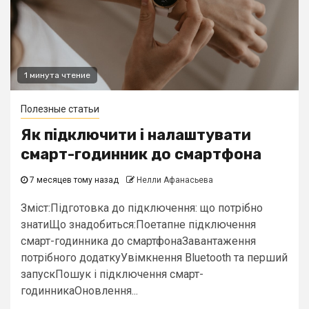
1 минута чтение
Полезные статьи
Як підключити і налаштувати
смарт-годинник до смартфона
7 месяцев тому назад
Нелли Афанасьева
Зміст:Підготовка до підключення: що потрібно
знатиЩо знадобиться:Поетапне підключення
смарт-годинника до смартфонаЗавантаження
потрібного додаткуУвімкнення Bluetooth та перший
запускПошук і підключення смарт-
годинникаОновлення...