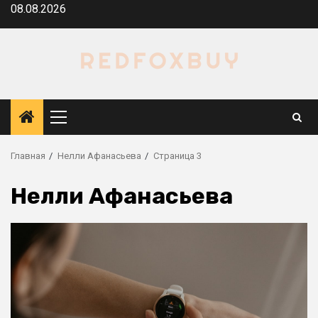
Перейти
08.08.2026
к
содержимому
Основное
меню
Главная
Нелли Афанасьева
Страница 3
Нелли Афанасьева