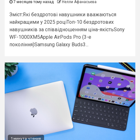
7 месяцев тому назад
Нелли Афанасьева
Зміст:Які бездротові навушники вважаються
найкращими у 2025 роціТоп-10 бездротових
навушників за співвідношенням ціна-якістьSony
WF-1000XM5Apple AirPods Pro (3-е
покоління)Samsung Galaxy Buds3...
1 минута чтение