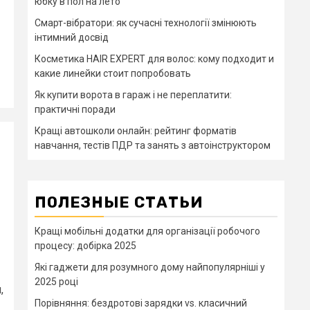
юбку в пол на лето
Смарт-вібратори: як сучасні технології змінюють
інтимний досвід
Косметика HAIR EXPERT для волос: кому подходит и
какие линейки стоит попробовать
Як купити ворота в гараж і не переплатити:
практичні поради
Кращі автошколи онлайн: рейтинг форматів
навчання, тестів ПДР та занять з автоінструктором
ПОЛЕЗНЫЕ СТАТЬИ
Кращі мобільні додатки для організації робочого
процесу: добірка 2025
Які гаджети для розумного дому найпопулярніші у
2025 році
,
Порівняння: бездротові зарядки vs. класичний