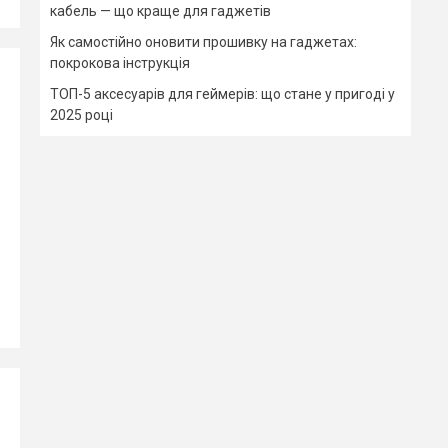
кабель — що краще для гаджетів
Як самостійно оновити прошивку на гаджетах:
покрокова інструкція
ТОП-5 аксесуарів для геймерів: що стане у пригоді у
2025 році