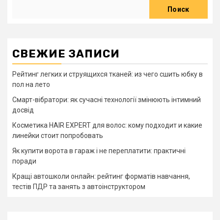
Поиск
СВЕЖИЕ ЗАПИСИ
Рейтинг легких и струящихся тканей: из чего сшить юбку в
пол на лето
Смарт-вібратори: як сучасні технології змінюють інтимний
досвід
Косметика HAIR EXPERT для волос: кому подходит и какие
линейки стоит попробовать
Як купити ворота в гараж і не переплатити: практичні
поради
Кращі автошколи онлайн: рейтинг форматів навчання,
тестів ПДР та занять з автоінструктором