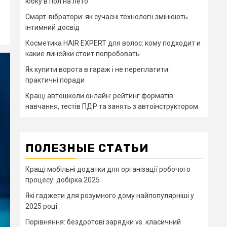
юбку в пол на лето
Смарт-вібратори: як сучасні технології змінюють
інтимний досвід
Косметика HAIR EXPERT для волос: кому подходит и
какие линейки стоит попробовать
Як купити ворота в гараж і не переплатити:
практичні поради
Кращі автошколи онлайн: рейтинг форматів
навчання, тестів ПДР та занять з автоінструктором
ПОЛЕЗНЫЕ СТАТЬИ
Кращі мобільні додатки для організації робочого
процесу: добірка 2025
Які гаджети для розумного дому найпопулярніші у
2025 році
Порівняння: бездротові зарядки vs. класичний