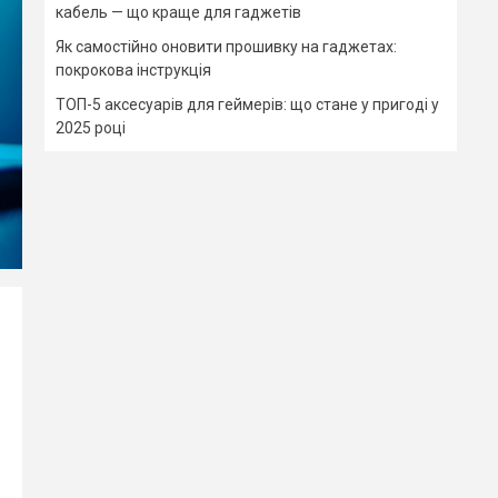
кабель — що краще для гаджетів
Як самостійно оновити прошивку на гаджетах:
покрокова інструкція
ТОП-5 аксесуарів для геймерів: що стане у пригоді у
2025 році