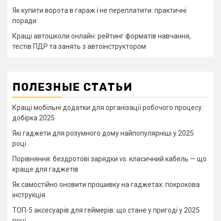
Як купити ворота в гараж і не переплатити: практичні
поради
Кращі автошколи онлайн: рейтинг форматів навчання,
тестів ПДР та занять з автоінструктором
ПОЛЕЗНЫЕ СТАТЬИ
Кращі мобільні додатки для організації робочого процесу:
добірка 2025
Які гаджети для розумного дому найпопулярніші у 2025
році
Порівняння: бездротові зарядки vs. класичний кабель — що
краще для гаджетів
Як самостійно оновити прошивку на гаджетах: покрокова
інструкція
ТОП-5 аксесуарів для геймерів: що стане у пригоді у 2025
році