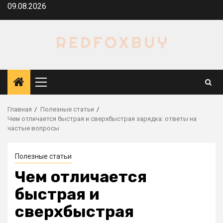
Перейти
09.08.2026
к
содержимому
Основное
меню
Главная
Полезные статьи
Чем отличается быстрая и сверхбыстрая зарядка: ответы на
частые вопросы
Полезные статьи
Чем отличается
быстрая и
сверхбыстрая