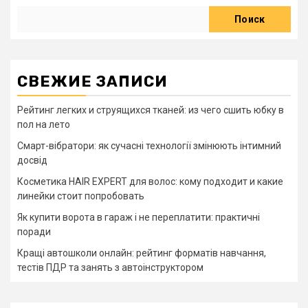
Поиск
СВЕЖИЕ ЗАПИСИ
Рейтинг легких и струящихся тканей: из чего сшить юбку в
пол на лето
Смарт-вібратори: як сучасні технології змінюють інтимний
досвід
Косметика HAIR EXPERT для волос: кому подходит и какие
линейки стоит попробовать
Як купити ворота в гараж і не переплатити: практичні
поради
Кращі автошколи онлайн: рейтинг форматів навчання,
тестів ПДР та занять з автоінструктором