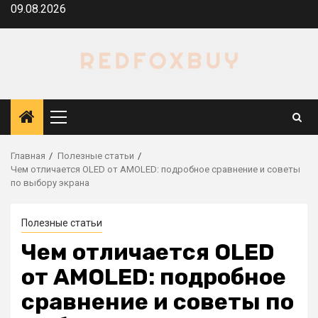
Перейти
09.08.2026
к
содержимому
Основное
меню
Главная
Полезные статьи
Чем отличается OLED от AMOLED: подробное сравнение и советы
по выбору экрана
Полезные статьи
Чем отличается OLED
от AMOLED: подробное
сравнение и советы по