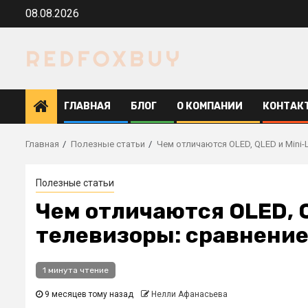
Перейти
08.08.2026
к
содержимому
ГЛАВНАЯ
БЛОГ
О КОМПАНИИ
КОНТАК
Главная
Полезные статьи
Чем отличаются OLED, QLED и Mini-
Полезные статьи
Чем отличаются OLED, Q
телевизоры: сравнение
1 минута чтение
9 месяцев тому назад
Нелли Афанасьева