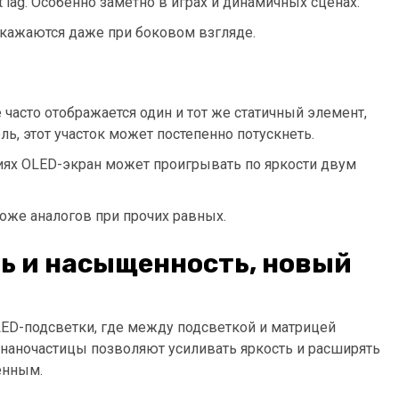
 lag. Особенно заметно в играх и динамичных сценах.
скажаются даже при боковом взгляде.
 часто отображается один и тот же статичный элемент,
ль, этот участок может постепенно потускнеть.
иях OLED-экран может проигрывать по яркости двум
роже аналогов при прочих равных.
ь и насыщенность, новый
ED-подсветки, где между подсветкой и матрицей
и наночастицы позволяют усиливать яркость и расширять
енным.