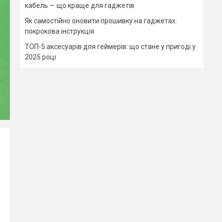
кабель — що краще для гаджетів
Як самостійно оновити прошивку на гаджетах:
покрокова інструкція
ТОП-5 аксесуарів для геймерів: що стане у пригоді у
2025 році