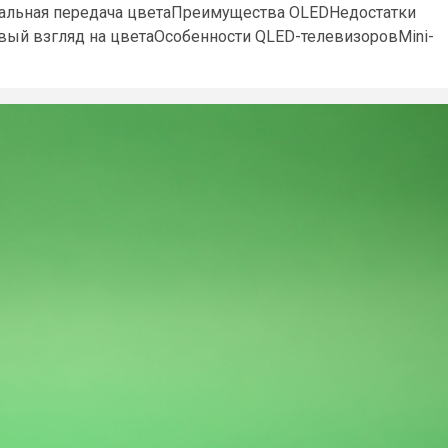
деальная передача цветаПреимущества OLEDНедостатки
вый взгляд на цветаОсобенности QLED-телевизоровMini-