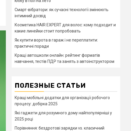
юбку в пол на лето
Смарт-вібратори: як сучасні технології змінюють
інтимний досвід
Косметика HAIR EXPERT для волос: кому подходит и
какие линейки стоит попробовать
Як купити ворота в гараж і не переплатити:
практичні поради
Кращі автошколи онлайн: рейтинг форматів
навчання, тестів ПДР та занять з автоінструктором
ПОЛЕЗНЫЕ СТАТЬИ
Кращі мобільні додатки для організації робочого
процесу: добірка 2025
Які гаджети для розумного дому найпопулярніші у
2025 році
Порівняння: бездротові зарядки vs. класичний