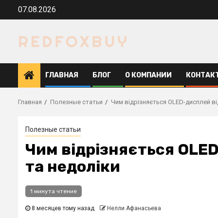
Перейти
07.08.2026
к
содержимому
ГЛАВНАЯ
БЛОГ
О КОМПАНИИ
КОНТАК
Главная
Полезные статьи
Чим відрізняється OLED-дисплей від
Полезные статьи
Чим відрізняється OLED
та недоліки
1 минута чтение
8 месяцев тому назад
Нелли Афанасьева