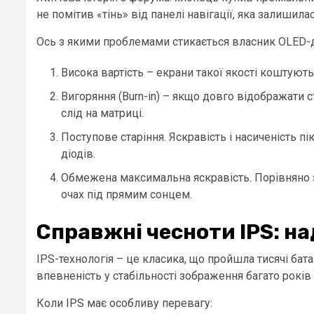
не помітив «тінь» від панелі навігації, яка залишилас
Ось з якими проблемами стикається власник OLED-
Висока вартість – екрани такої якості коштуют
Вигоряння (Burn-in) – якщо довго відображати 
слід на матриці.
Поступове старіння. Яскравість і насиченість 
діодів.
Обмежена максимальна яскравість. Порівняно з
очах під прямим сонцем.
Справжні чесноти IPS: над
IPS-технологія – це класика, що пройшла тисячі батал
впевненість у стабільності зображення багато років 
Коли IPS має особливу перевагу: