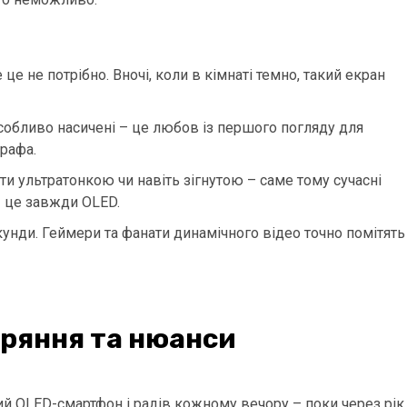
 це не потрібно. Вночі, коли в кімнаті темно, такий екран
особливо насичені – це любов із першого погляду для
рафа.
ти ультратонкою чи навіть зігнутою – саме тому сучасні
– це завжди OLED.
секунди. Геймери та фанати динамічного відео точно помітять
оряння та нюанси
ий OLED-смартфон і радів кожному вечору – поки через рік