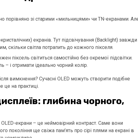
о порівняно зі старими «мильницями» чи TN-екранами. Ал
окристалічних) екранів. Тут підсвічування (Backlight) завжди
им, скільки світла потрапить до кожного пікселя.
 кожен піксель світиться самостійно без окремої підсвітки.
ь – і отримати ідеально чорний колір.
 після вимкнення? Сучасні OLED можуть створити подібне
е це на практиці.
исплеїв: глибина чорного,
 OLED-екрани – це неймовірний контраст. Саме вони
ого покоління ще свіжа пам’ять про сірі плями на екрані в
сто неможливо.