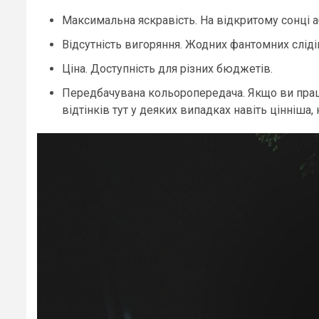
Максимальна яскравість. На відкритому сонці а
Відсутність вигоряння. Жодних фантомних сліді
Ціна. Доступність для різних бюджетів.
Передбачувана кольоропередача. Якщо ви працює
відтінків тут у деяких випадках навіть цінніша, 