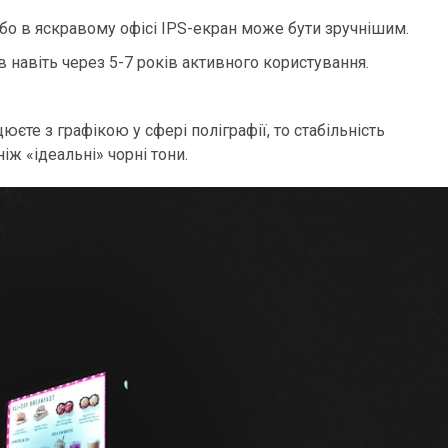
бо в яскравому офісі IPS-екран може бути зручнішим.
в навіть через 5-7 років активного користування.
те з графікою у сфері поліграфії, то стабільність
ніж «ідеальні» чорні тони.