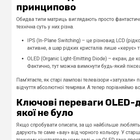
принципово
Обидва типи матриць виглядають просто фантастичн
технічна суть у них різна.
IPS (In-Plane Switching) – це різновид LCD (рідк
активне, а шар рідких кристалів лише «керує» т
OLED (Organic Light-Emitting Diode) – екран, де
Фактично, тут можна вимкнути будь-який піксел
Пам’ятаєте, як старі лампові телевізори «затухали»
відчуття абсолютної темряви. А тепер порівняймо вс
Ключові переваги OLED-д
якої не було
Якщо спробувати описати, за що найбільше люблять
дарують те саме «вау» від чорного кольору. У старш
темному кінотеатральному залі – на OLED таке про