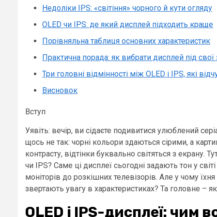
Недоліки IPS: «світіння» чорного й кути огляду
OLED чи IPS: де який дисплей підходить краще
Порівняльна таблиця основних характеристик
Практична порада: як вибрати дисплей під свої 
Три головні відмінності між OLED і IPS, які від
Висновок
Вступ
Уявіть: вечір, ви сідаєте подивитися улюблений сері
щось не так: чорні кольори здаються сірими, а карт
контрасту, відтінки буквально світяться з екрану. Т
чи IPS? Саме ці дисплеї сьогодні задають тон у світі
моніторів до розкішних телевізорів. Але у чому їхня
звертають увагу в характеристиках? Та головне – я
OLED і IPS-дисплеї: чим 