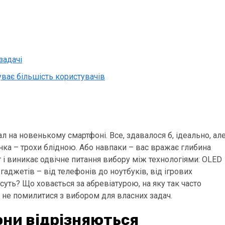
задачі
чуває більшість користувачів
ал на новенькому смартфоні. Все, здавалося б, ідеально, ал
инка – трохи блідною. Або навпаки – вас вражає глибина
ут і виникає одвічне питання вибору між технологіями: OLED
 гаджетів – від телефонів до ноутбуків, від ігрових
 суть? Що ховається за абревіатурою, на яку так часто
к не помилитися з вибором для власних задач.
вони відрізняються