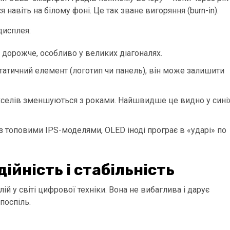
я навіть на білому фоні. Це так зване вигоряння (burn-in).
дисплея:
ь дорожче, особливо у великих діагоналях.
статичний елемент (логотип чи панель), він може залишити
пікселів зменшуються з роками. Найшвидше це видно у сині
 топовими IPS-моделями, OLED іноді програє в «ударі» по
ійність і стабільність
ій у світі цифрової техніки. Вона не вибаглива і дарує
поспіль.