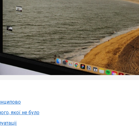
ринципово
го, якої не було
уатації