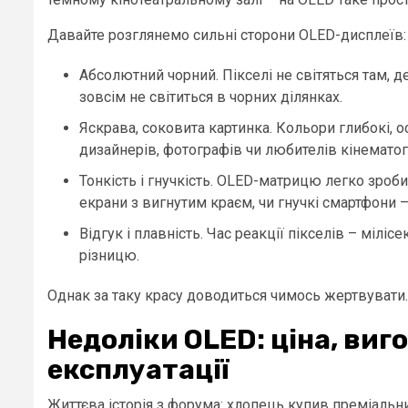
Давайте розглянемо сильні сторони OLED-дисплеїв:
Абсолютний чорний. Пікселі не світяться там, де
зовсім не світиться в чорних ділянках.
Яскрава, соковита картинка. Кольори глибокі, 
дизайнерів, фотографів чи любителів кінематог
Тонкість і гнучкість. OLED-матрицю легко зроби
екрани з вигнутим краєм, чи гнучкі смартфони 
Відгук і плавність. Час реакції пікселів – мілі
різницю.
Однак за таку красу доводиться чимось жертвувати.
Недоліки OLED: ціна, виг
експлуатації
Життєва історія з форума: хлопець купив преміальн