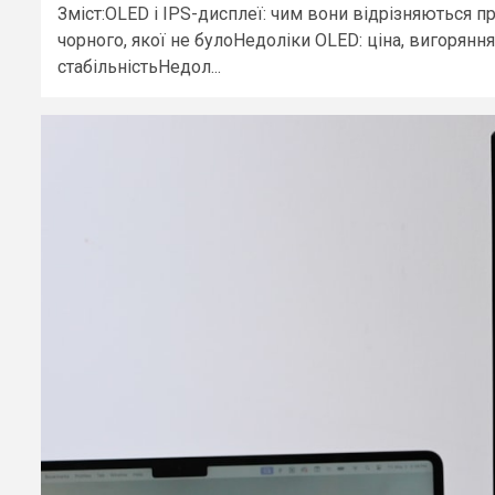
Зміст:OLED і IPS-дисплеї: чим вони відрізняються
чорного, якої не булоНедоліки OLED: ціна, вигоряння
стабільністьНедол...