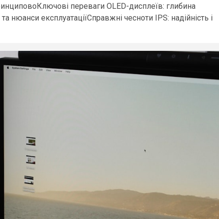
 принциповоКлючові переваги OLED-дисплеїв: глибина
 та нюанси експлуатаціїСправжні чесноти IPS: надійність і