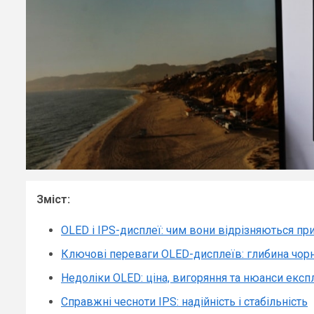
Зміст:
OLED і IPS-дисплеї: чим вони відрізняються п
Ключові переваги OLED-дисплеїв: глибина чорно
Недоліки OLED: ціна, вигоряння та нюанси експл
Справжні чесноти IPS: надійність і стабільність