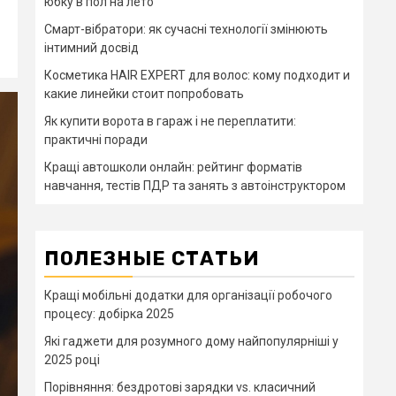
юбку в пол на лето
Смарт-вібратори: як сучасні технології змінюють
інтимний досвід
Косметика HAIR EXPERT для волос: кому подходит и
какие линейки стоит попробовать
Як купити ворота в гараж і не переплатити:
практичні поради
Кращі автошколи онлайн: рейтинг форматів
навчання, тестів ПДР та занять з автоінструктором
ПОЛЕЗНЫЕ СТАТЬИ
Кращі мобільні додатки для організації робочого
процесу: добірка 2025
Які гаджети для розумного дому найпопулярніші у
2025 році
Порівняння: бездротові зарядки vs. класичний