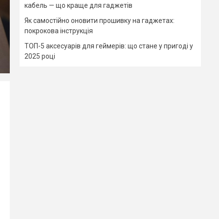
кабель — що краще для гаджетів
Як самостійно оновити прошивку на гаджетах:
покрокова інструкція
ТОП-5 аксесуарів для геймерів: що стане у пригоді у
2025 році