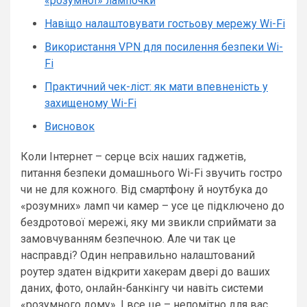
«розумної» лампочки
Навіщо налаштовувати гостьову мережу Wi-Fi
Використання VPN для посилення безпеки Wi-
Fi
Практичний чек-ліст: як мати впевненість у
захищеному Wi-Fi
Висновок
Коли Інтернет – серце всіх наших гаджетів,
питання безпеки домашнього Wi-Fi звучить гостро
чи не для кожного. Від смартфону й ноутбука до
«розумних» ламп чи камер – усе це підключено до
бездротової мережі, яку ми звикли сприймати за
замовчуванням безпечною. Але чи так це
насправді? Один неправильно налаштований
роутер здатен відкрити хакерам двері до ваших
даних, фото, онлайн-банкінгу чи навіть системи
«розумного дому». І все це – непомітно для вас.