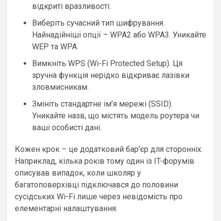
відкриті вразливості.
Виберіть сучасний тип шифрування.
Найнадійніші опції – WPA2 або WPA3. Уникайте
WEP та WPA.
Вимкніть WPS (Wi-Fi Protected Setup). Ця
зручна функція нерідко відкриває лазівки
зловмисникам.
Змініть стандартне ім’я мережі (SSID).
Уникайте назв, що містять модель роутера чи
ваші особисті дані.
Кожен крок – це додатковий бар’єр для сторонніх.
Наприклад, кілька років тому один із IT-форумів
описував випадок, коли школяр у
багатоповерхівці підключався до половини
сусідських Wi-Fi лише через невідомість про
елементарні налаштування.