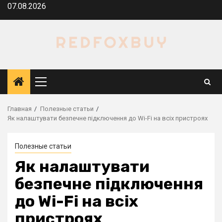
Перейти
07.08.2026
к
содержимому
Основное
меню
Главная
Полезные статьи
Як налаштувати безпечне підключення до Wi-Fi на всіх пристроях
Полезные статьи
Як налаштувати
безпечне підключення
до Wi-Fi на всіх
пристроях