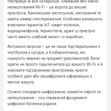
Насправді ж все складніше. Зламаний або хибно
налаштований Wi-Fi – це ворота до ваших
пристроїв, банківських застосунків, листування та
навіть камер спостереження. Особливо ризикують
власники ґаджетів IoT: смарт-колонок,
відеодомофонів, термостатів, адже ці пристрої
часто мають слабкий захист «з коробки».
Актуальні загрози – це не лише підглядальники з
ноутбуком у сусідів, а й кіберзлочинці, які
сканують мережі на предмет уразливостей. Вони
здатні не просто підключитися до вашого Wi-Fi, а й
керувати під’єднаними пристроями, красти
особисті дані або зашифрувати інформацію з
метою викупу.
Сучасні стандарти шифрування, грамотні паролі та
налаштування – ось справжній фундамент
цифрової безпеки родини.