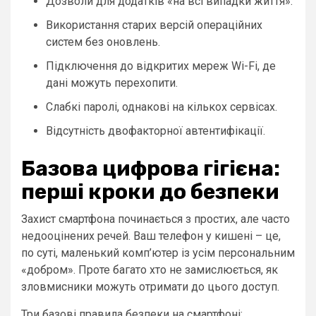
Дозволи для додатків «на всі випадки життя».
Використання старих версій операційних
систем без оновлень.
Підключення до відкритих мереж Wi-Fi, де
дані можуть перехопити.
Слабкі паролі, однакові на кількох сервісах.
Відсутність двофакторної автентифікації.
Базова цифрова гігієна:
перші кроки до безпеки
Захист смартфона починається з простих, але часто
недооцінених речей. Ваш телефон у кишені – це,
по суті, маленький комп’ютер із усім персональним
«добром». Проте багато хто не замислюється, як
зловмисники можуть отримати до цього доступ.
Три базові правила безпеки на смартфоні: