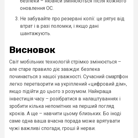
безпеки – нюанси змінюються після кожного
оновлення ОС.
Не забувайте про резервні копії: це рятує від
втрат і в разі поломки, і якщо дані
шантажують.
Висновок
Світ мобільних технологій стрімко змінюється –
але старе правило діє завжди: безпека
починається з нашої уважності. Сучасний смартфон
легко перетворити на укріплений «цифровий дім»,
якщо підійти до цього з розумом. Найкраща
інвестиція часу – розібратися в налаштуваннях і
зробити кілька непомітних на перший погляд
кроків. А ще – навчити цьому близьких. Бо іноді
саме одна ваша вчасна порада може врятувати
чужі важливі спогади, гроші й нерви.