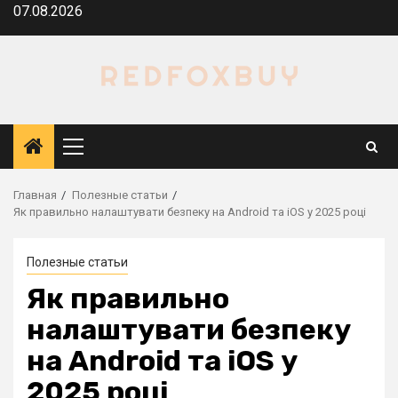
Перейти
07.08.2026
к
содержимому
Основное
меню
Главная
Полезные статьи
Як правильно налаштувати безпеку на Android та iOS у 2025 році
Полезные статьи
Як правильно
налаштувати безпеку
на Android та iOS у
2025 році