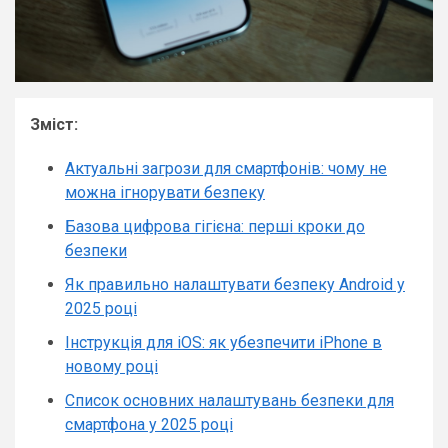
Зміст:
Актуальні загрози для смартфонів: чому не
можна ігнорувати безпеку
Базова цифрова гігієна: перші кроки до
безпеки
Як правильно налаштувати безпеку Android у
2025 році
Інструкція для iOS: як убезпечити iPhone в
новому році
Список основних налаштувань безпеки для
смартфона у 2025 році