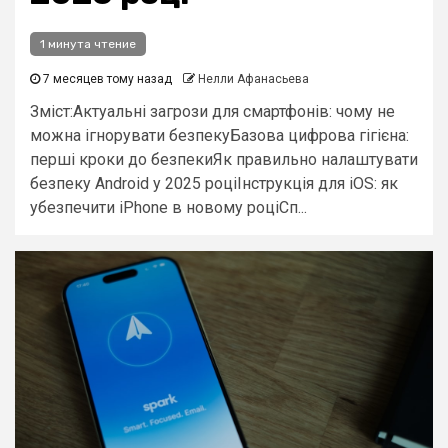
1 минута чтение
7 месяцев тому назад
Нелли Афанасьева
Зміст:Актуальні загрози для смартфонів: чому не
можна ігнорувати безпекуБазова цифрова гігієна:
перші кроки до безпекиЯк правильно налаштувати
безпеку Android у 2025 роціІнструкція для iOS: як
убезпечити iPhone в новому роціСп...