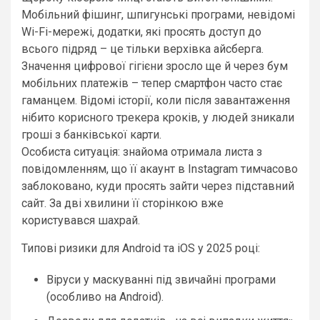
Мобільний фішинг, шпигунські програми, невідомі
Wi-Fi-мережі, додатки, які просять доступ до
всього підряд – це тільки верхівка айсберга.
Значення цифрової гігієни зросло ще й через бум
мобільних платежів – тепер смартфон часто стає
гаманцем. Відомі історії, коли після завантаження
нібито корисного трекера кроків, у людей зникали
гроші з банківської карти.
Особиста ситуація: знайома отримала листа з
повідомленням, що її акаунт в Instagram тимчасово
заблоковано, куди просять зайти через підставний
сайт. За дві хвилини її сторінкою вже
користувався шахрай.
Типові ризики для Android та iOS у 2025 році:
Віруси у маскуванні під звичайні програми
(особливо на Android).