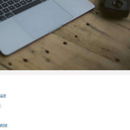
аще
е
дини