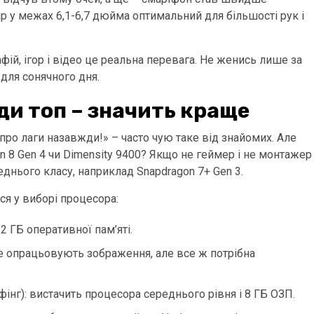
ір у межах 6,1-6,7 дюйма оптимальний для більшості рук і
ій, ігор і відео це реальна перевага. Не женись лише за
 для сонячного дня.
ди топ – значить краще
про лаги назавжди!» – часто чую таке від знайомих. Але
n 8 Gen 4 чи Dimensity 9400? Якщо не геймер і не монтажер
еднього класу, наприклад Snapdragon 7+ Gen 3.
я у виборі процесора:
2 ГБ оперативної пам’яті.
е опрацьовують зображення, але все ж потрібна
інг): вистачить процесора середнього рівня і 8 ГБ ОЗП.