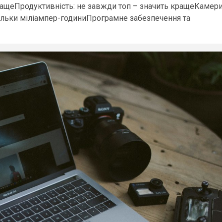
кращеПродуктивність: не завжди топ – значить кращеКамери
 тільки міліампер-годиниПрограмне забезпечення та