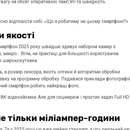
вагу на обсяг оперативної пам\’яті та швидкість
сно відповісти собі: «Що я робитиму на цьому смартфоні?»
и якості
 смартфон 2025 року швидше здивує набором камер з
 макро… Втім, на практиці для більшості користувачів
го ширококутника.
ь, а розмір сенсора, якість оптики й алгоритми обробки.
ставку на програмну обробку. Подивися приклади фотографі
 чий смартфон робить найкращі фото.
бо 8K-відеозйомка. Але для соцмереж і простих задач Full HD
не тільки міліампер-години
. Та у 2025 році це вже майже стандарт, а ось реальний ча