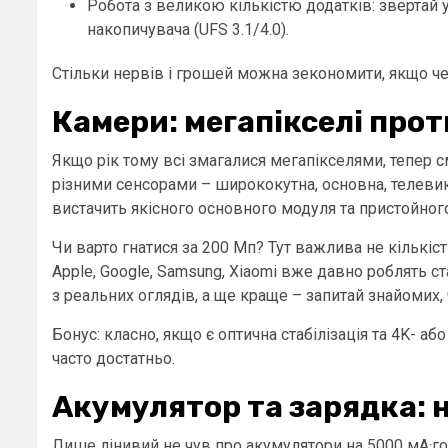
Робота з великою кількістю додатків: звертай у
накопичувача (UFS 3.1/4.0).
Стільки нервів і грошей можна зекономити, якщо че
Камери: мегапікселі прот
Якщо рік тому всі змагалися мегапікселями, тепер
різними сенсорами – ширококутна, основна, телевик,
вистачить якісного основного модуля та пристойно
Чи варто гнатися за 200 Мп? Тут важлива не кількіст
Apple, Google, Samsung, Xiaomi вже давно роблять 
з реальних оглядів, а ще краще – запитай знайомих,
Бонус: класно, якщо є оптична стабілізація та 4K- а
часто достатньо.
Акумулятор та зарядка: 
Лише лінивий не чув про акумулятори на 5000 мА·год