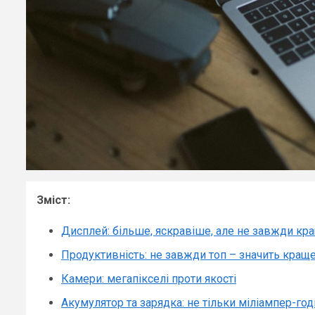
Зміст:
Дисплей: більше, яскравіше, але не завжди кр
Продуктивність: не завжди топ – значить кращ
Камери: мегапікселі проти якості
Акумулятор та зарядка: не тільки міліампер-го