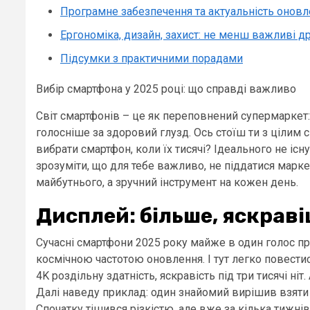
Програмне забезпечення та актуальність онов
Ергономіка, дизайн, захист: не менш важливі др
Підсумки з практичними порадами
Вибір смартфона у 2025 році: що справді важливо
Світ смартфонів – це як переповнений супермаркет:
голосніше за здоровий глузд. Ось стоїш ти з цілим
вибрати смартфон, коли їх тисячі? Ідеального не існ
зрозуміти, що для тебе важливо, не піддатися марк
майбутнього, а зручний інструмент на кожен день.
Дисплей: більше, яскраві
Сучасні смартфони 2025 року майже в один голос п
космічною частотою оновлення. І тут легко повестися
4K роздільну здатність, яскравість під три тисячі ні
Далі наведу приклад: один знайомий вирішив взяти т
Спочатку тішився різкістю, але вже за кілька тижн