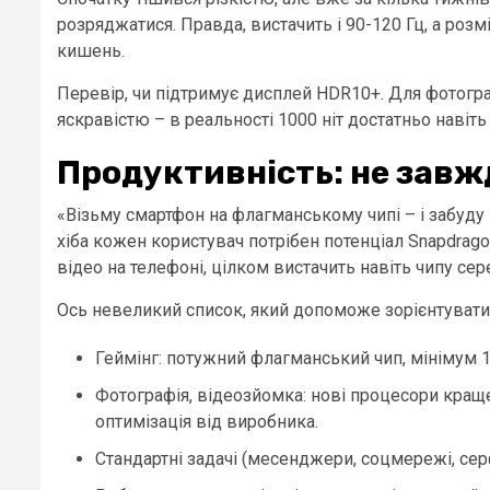
розряджатися. Правда, вистачить і 90-120 Гц, а розм
кишень.
Перевір, чи підтримує дисплей HDR10+. Для фотограф
яскравістю – в реальності 1000 ніт достатньо навіть
Продуктивність: не завж
«Візьму смартфон на флагманському чипі – і забуду 
хіба кожен користувач потрібен потенціал Snapdrago
відео на телефоні, цілком вистачить навіть чипу сер
Ось невеликий список, який допоможе зорієнтуватис
Геймінг: потужний флагманський чип, мінімум 1
Фотографія, відеозйомка: нові процесори кращ
оптимізація від виробника.
Стандартні задачі (месенджери, соцмережі, серф