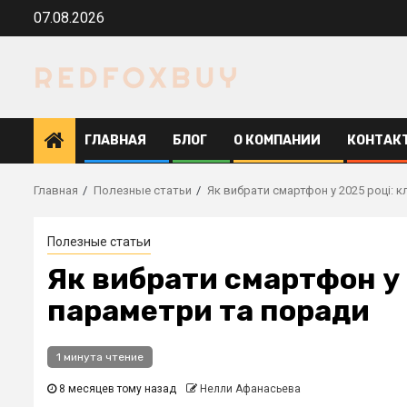
Перейти
07.08.2026
к
содержимому
ГЛАВНАЯ
БЛОГ
О КОМПАНИИ
КОНТАК
Главная
Полезные статьи
Як вибрати смартфон у 2025 році: 
Полезные статьи
Як вибрати смартфон у 
параметри та поради
1 минута чтение
8 месяцев тому назад
Нелли Афанасьева