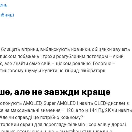
лень
ібниці
 блищать вітрини, виблискують новинки, обіцянки звучать
 списком побажань і трохи розгубленим поглядом – який
ує, але знайти саме свій – цілком реально. Головне –
етинговому шуму й купити не гібрид лабораторії
ше, але не завжди краще
ропонують AMOLED, Super AMOLED і навіть OLED-дисплеї з
 на максимальні значення – 120, а то й 144 Гц, 2K чи навіть
т. Але чи справді це потрібно кожному?
оповий екран для перегляду фільмів і серіалів у дорозі.
ів відчув втому очей, а ще – смартфон став швидше