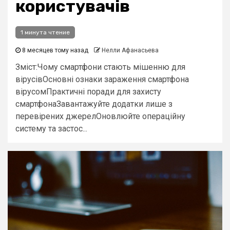
користувачів
1 минута чтение
8 месяцев тому назад
Нелли Афанасьева
Зміст:Чому смартфони стають мішенню для
вірусівОсновні ознаки зараження смартфона
вірусомПрактичні поради для захисту
смартфонаЗавантажуйте додатки лише з
перевірених джерелОновлюйте операційну
систему та застос...