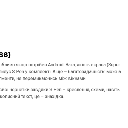
 S8)
обливо якщо потрібен Android. Вага, якість екрана (Super
тилус S Pen у комплекті. А ще – багатозадачність: можна
агменти, не перемикаючись між вікнами.
вої чернетки завдяки S Pen – креслення, схеми, навіть
кописний текст, це – знахідка.