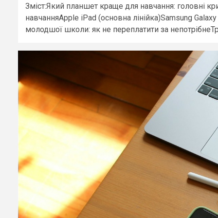
Зміст:Який планшет краще для навчання: головні кр
навчанняApple iPad (основна лінійка)Samsung Galaxy 
молодшої школи: як не переплатити за непотрібнеТр.