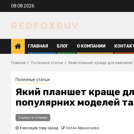
Перейти
08.08.2026
к
содержимому
ГЛАВНАЯ
БЛОГ
О КОМПАНИИ
КОНТАК
Главная
Полезные статьи
Який планшет краще для навчання:
Полезные статьи
Який планшет краще дл
популярних моделей та
1 минута чтение
8 месяцев тому назад
Нелли Афанасьева