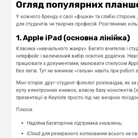
Огляд популярних планше
У кожного бренду є свої «фішки» та слабкі сторони.
для студентів чи творчих професій. Розглянемо кіль
1. Apple iPad (основна лінійка)
Класика «навчального жанру». Багато вчителів і студ
інтерфейс і величезний вибір освітніх додатків. Нав
працювати з документами, малювати стилусом Apple 
без лагів. Тут не виникає «гальм» навіть при робот
Міні-історія: друг-студент-філолог розповідав, як з
купу електронних книжок, власну базу конспектів (х
презентації в Keynote просто під час вечірніх поїзд
Плюси:
Надійна багаторічна підтримка оновлень;
iCloud для резервного копіювання всього на сві