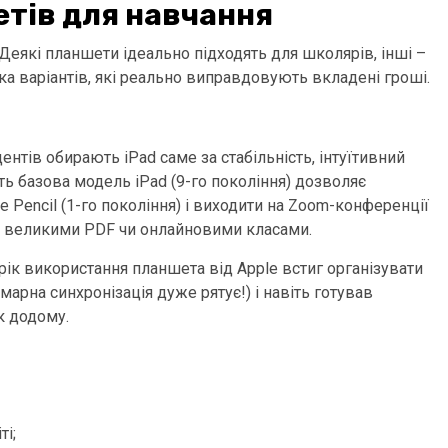
тів для навчання
 Деякі планшети ідеально підходять для школярів, інші –
ка варіантів, які реально виправдовують вкладені гроші.
ентів обирають iPad саме за стабільність, інтуїтивний
іть базова модель iPad (9-го покоління) дозволяє
Pencil (1-го покоління) і виходити на Zoom-конференції
і з великими PDF чи онлайновими класами.
а рік використання планшета від Apple встиг організувати
марна синхронізація дуже рятує!) і навіть готував
ок додому.
ті;