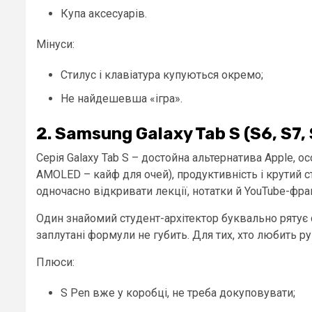
Купа аксесуарів.
Мінуси:
Стилус і клавіатура купуються окремо;
Не найдешевша «ігра».
2. Samsung Galaxy Tab S (S6, S7,
Серія Galaxy Tab S – достойна альтернатива Apple, ос
AMOLED – кайф для очей), продуктивність і крутий с
одночасно відкривати лекції, нотатки й YouTube-фр
Один знайомий студент-архітектор буквально рятує с
заплутані формули не губить. Для тих, хто любить ру
Плюси:
S Pen вже у коробці, не треба докуповувати;