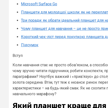
Microsoft Surface Go
Планшети для молодшої школи: як не переплат
Три поради: як обрати ідеальний планшет для н
Чому планшет для навчання – це не просто при
Короткий чек-ліст перед покупкою планшета д
Підсумок
Вступ
Коли навчання стає не просто обов’язком, а способо
чому зручно читати підручники, робити конспекти, 
параграфами? Ноутбук важкий і «прив’язує» до стол
золота середина. Втім, тут теж є нюанси: ринок пер
характеристики – на будь-який смак. Як не схопити
навчального марафону?
Який планшет краще для 