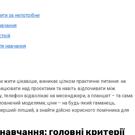
ити за непотрібне
авчання
стрій
ля навчання
м жити цікавіше, виникає цілком практичне питання: на
працювати над проєктами та навіть відпочивати між
у, телефон відволікає на месенджери, а планшет – та сама
еповнений моделями, ціни – на будь-який гаманець,
 перший-ліпший, а знайти дійсно корисного помічника для
навчання: головні критерії