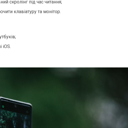
ий скролінг під час читання;
чити клавіатуру та монітор.
утбуків;
 iOS.