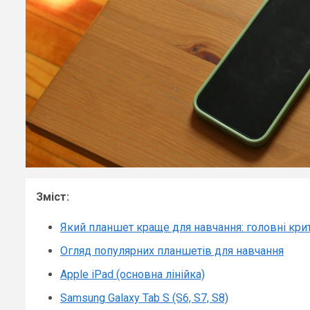
Зміст:
Який планшет краще для навчання: головні крит
Огляд популярних планшетів для навчання
Apple iPad (основна лінійка)
Samsung Galaxy Tab S (S6, S7, S8)