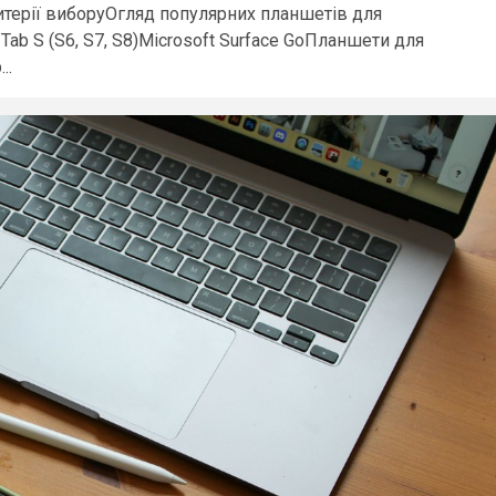
итерії виборуОгляд популярних планшетів для
Tab S (S6, S7, S8)Microsoft Surface GoПланшети для
..