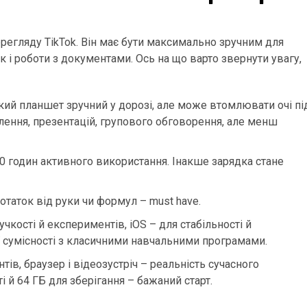
регляду TikTok. Він має бути максимально зручним для
к і роботи з документами. Ось на що варто звернути увагу,
ький планшет зручний у дорозі, але може втомлювати очі пі
слення, презентацій, групового обговорення, але менш
10 годин активного використання. Інакше зарядка стане
отаток від руки чи формул – must have.
учкості й експериментів, iOS – для стабільності й
 сумісності з класичними навчальними програмами.
тів, браузер і відеозустріч – реальність сучасного
 й 64 ГБ для зберігання – бажаний старт.