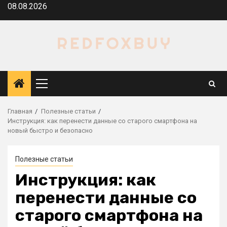
Перейти
08.08.2026
к
содержимому
Основное
меню
Главная
Полезные статьи
Инструкция: как перенести данные со старого смартфона на
новый быстро и безопасно
Полезные статьи
Инструкция: как
перенести данные со
старого смартфона на