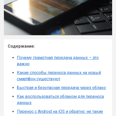
Содержание:
Почему грамотная передача данных – это
важно
Какие способы переноса данных на новый
смартфон существуют
Быстрая и безопасная передача через облако
Как воспользоваться облаком для переноса
данных
Перенос с Android на iOS и обратно: не такие