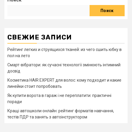
Поиск
СВЕЖИЕ ЗАПИСИ
Рейтинг легких и струящихся тканей: из чего сшить юбку в
пол на лето
Смарт-вібратори: як сучасні технології змінюють інтимний
досвід
Косметика HAIR EXPERT для волос: кому подходит и какие
линейки стоит попробовать
Як купити ворота в гараж і не переплатити: практичні
поради
Кращі автошколи онлайн: рейтинг форматів навчання,
тестів ПДР та занять з автоінструктором