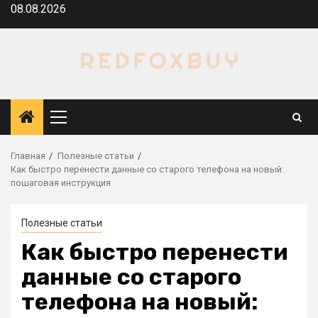
Перейти
08.08.2026
к
содержимому
Основное
меню
Главная
Полезные статьи
Как быстро перенести данные со старого телефона на новый:
пошаговая инструкция
Полезные статьи
Как быстро перенести
данные со старого
телефона на новый: