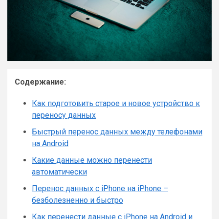
Содержание:
Как подготовить старое и новое устройство к
переносу данных
Быстрый перенос данных между телефонами
на Android
Какие данные можно перенести
автоматически
Перенос данных с iPhone на iPhone –
безболезненно и быстро
Как перенести данные с iPhone на Android и