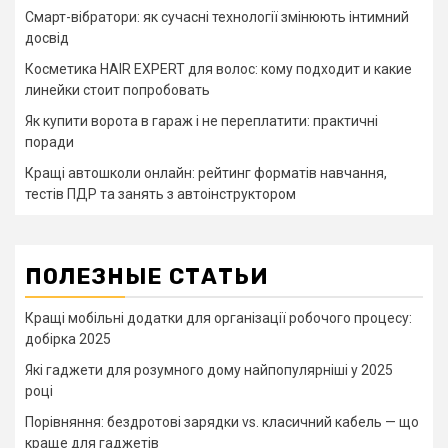
Смарт-вібратори: як сучасні технології змінюють інтимний
досвід
Косметика HAIR EXPERT для волос: кому подходит и какие
линейки стоит попробовать
Як купити ворота в гараж і не переплатити: практичні
поради
Кращі автошколи онлайн: рейтинг форматів навчання,
тестів ПДР та занять з автоінструктором
ПОЛЕЗНЫЕ СТАТЬИ
Кращі мобільні додатки для організації робочого процесу:
добірка 2025
Які гаджети для розумного дому найпопулярніші у 2025
році
Порівняння: бездротові зарядки vs. класичний кабель — що
краще для гаджетів