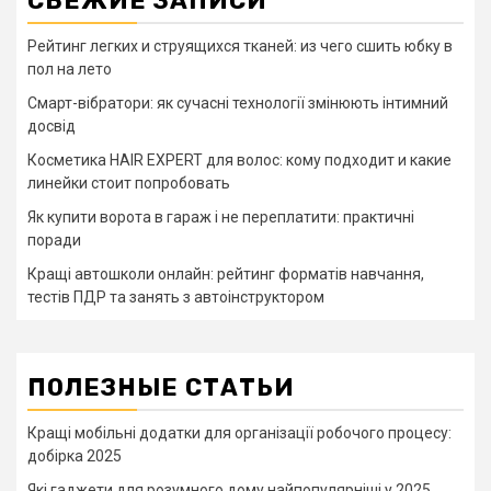
СВЕЖИЕ ЗАПИСИ
Рейтинг легких и струящихся тканей: из чего сшить юбку в
пол на лето
Смарт-вібратори: як сучасні технології змінюють інтимний
досвід
Косметика HAIR EXPERT для волос: кому подходит и какие
линейки стоит попробовать
Як купити ворота в гараж і не переплатити: практичні
поради
Кращі автошколи онлайн: рейтинг форматів навчання,
тестів ПДР та занять з автоінструктором
ПОЛЕЗНЫЕ СТАТЬИ
Кращі мобільні додатки для організації робочого процесу:
добірка 2025
Які гаджети для розумного дому найпопулярніші у 2025