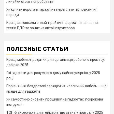
линейки стоит попробовать
Як купити ворота в гараж і не переплатити: практичні
поради
Кращі автошколи онлайн: рейтинг форматів навчання,
тестів ПДР та занять з автоінструктором
ПОЛЕЗНЫЕ СТАТЬИ
Кращі мобільні додатки для організації робочого процесу:
добірка 2025
Які гаджети для розумного дому найпопулярніші у 2025
році
Порівняння: бездротові зарядки vs. класичний кабель — що
краще для гаджетів
Як самостійно оновити прошивку на гаджетах: покрокова
інструкція
ТОП-5 аксесуарів для геймерів: що стане у пригоді у 2025