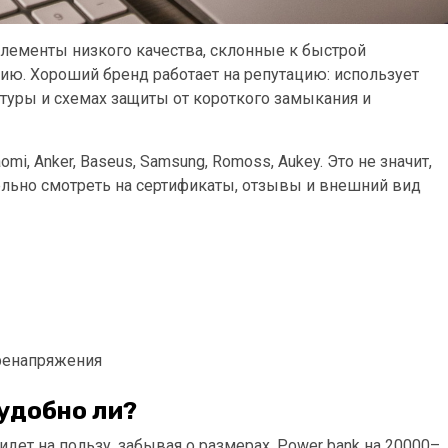
ементы низкого качества, склонные к быстрой
нию. Хороший бренд работает на репутацию: использует
атуры и схемах защиты от короткого замыкания и
, Anker, Baseus, Samsung, Romoss, Aukey. Это не значит,
тельно смотреть на сертификаты, отзывы и внешний вид
еренапряжения
 удобно ли?
дет на пользу, забывая о размерах. Power bank на 20000–