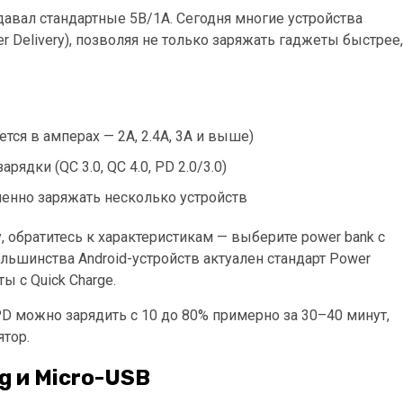
авал стандартные 5В/1А. Сегодня многие устройства
 Delivery), позволяя не только заряжать гаджеты быстрее,
ся в амперах — 2А, 2.4А, 3А и выше)
дки (QC 3.0, QC 4.0, PD 2.0/3.0)
енно заряжать несколько устройств
обратитесь к характеристикам — выберите power bank с
ьшинства Android-устройств актуален стандарт Power
ы с Quick Charge.
D можно зарядить с 10 до 80% примерно за 30–40 минут,
тор.
g и Micro-USB