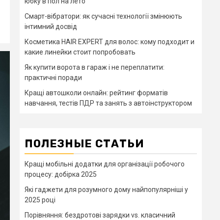
юбку в пол на лето
Смарт-вібратори: як сучасні технології змінюють
інтимний досвід
Косметика HAIR EXPERT для волос: кому подходит и
какие линейки стоит попробовать
Як купити ворота в гараж і не переплатити:
практичні поради
Кращі автошколи онлайн: рейтинг форматів
навчання, тестів ПДР та занять з автоінструктором
ПОЛЕЗНЫЕ СТАТЬИ
Кращі мобільні додатки для організації робочого
процесу: добірка 2025
Які гаджети для розумного дому найпопулярніші у
2025 році
Порівняння: бездротові зарядки vs. класичний