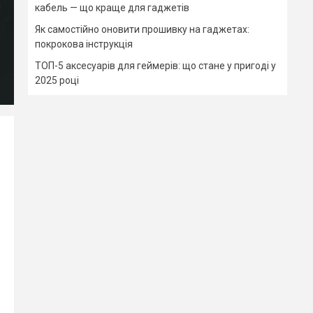
кабель — що краще для гаджетів
Як самостійно оновити прошивку на гаджетах:
покрокова інструкція
ТОП-5 аксесуарів для геймерів: що стане у пригоді у
2025 році