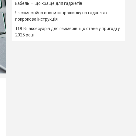
кабель — що краще для гаджетів
Як самостійно оновити прошивку на гаджетах:
покрокова інструкція
ТОП-5 аксесуарів для геймерів: що стане у пригоді у
2025 році