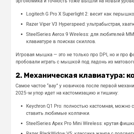
эргономика и точность тоже вышли на новый урове
Logitech G Pro X Superlight 2: весит как перышк
Razer Viper V3 Hyperspeed: ультрабыстрая, хва
SteelSeries Aerox 9 Wireless: для любителей M
клавиатуре в поисках скиллов.
Игровая мышка — это не только про DPI, но и про фо
пробовали играть с мышкой под ладонь из матовог
2. Механическая клавиатура: 
Самое частое “вау” у новичков после первой механики
2025-м упор идет на кастомизацию и тишину:
Keychron Q1 Pro: полностью кастомная, можно 
ставить любимые колпачки.
SteelSeries Apex Pro Mini Wireless: крутая фиш
Razer BlackWidow V5: классика жанра с подсв