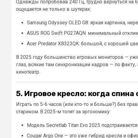
Однажды попробовав 240 Гц, трудно вернуться на 6
ощущается не только в шутерах:
Samsung Odyssey OLED G8: яркая картинка, нере
ASUS ROG Swift PG27AQN: минимальный отклик,
Acer Predator XB323QK: большой, с хорошей цв
В 2025 году большинство игровых мониторов — уже
глаз, всякие там синхронизации кадров — по факту
кинотеатр.
5. Игровое кресло: когда спина
Играть по 5-6 часов (или кто-то и больше?) без пр
стариком. В 2025-м топят за эргономику:
Модель Secretlab Titan Evo 2025 подстраиваетс
Cougar Argo One — это уже гибрид кресла и оф