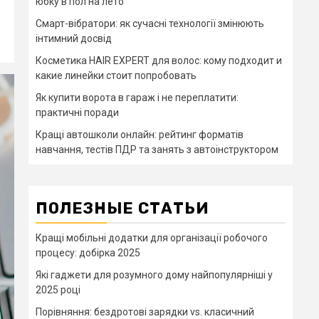
юбку в пол на лето
Смарт-вібратори: як сучасні технології змінюють
інтимний досвід
Косметика HAIR EXPERT для волос: кому подходит и
какие линейки стоит попробовать
Як купити ворота в гараж і не переплатити:
практичні поради
Кращі автошколи онлайн: рейтинг форматів
навчання, тестів ПДР та занять з автоінструктором
ПОЛЕЗНЫЕ СТАТЬИ
Кращі мобільні додатки для організації робочого
процесу: добірка 2025
Які гаджети для розумного дому найпопулярніші у
2025 році
Порівняння: бездротові зарядки vs. класичний