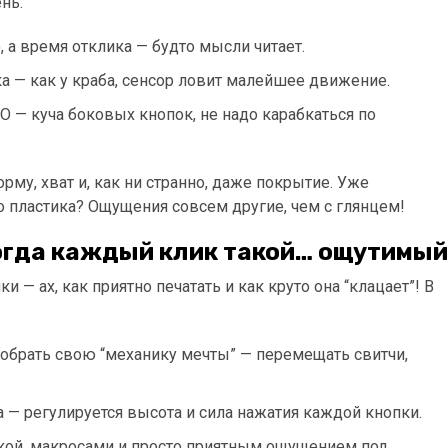
нь.
о, а время отклика — будто мысли читает.
тка — как у краба, сенсор ловит малейшее движение.
MO — куча боковых кнопок, не надо карабкаться по
рму, хват и, как ни странно, даже покрытие. Уже
о пластика? Ощущения совсем другие, чем с глянцем!
когда каждый клик такой… ощутимый
 — ах, как приятно печатать и как круто она “клацает”! В
собрать свою “механику мечты” — перемещать свитчи,
ка — регулируется высота и сила нажатия каждой кнопки.
еткой, макросами и просто приятным ощущением под