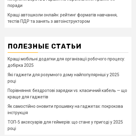
поради
Кращі автошколи онлайн: рейтинг форматів навчання,
тестів ПДР та занять з автоінструктором
ПОЛЕЗНЫЕ СТАТЬИ
Кращі мобільні додатки для організації робочого процесу:
добірка 2025
Які гаджети для розумного дому найпопулярніші у 2025
році
Порівняння: бездротові зарядки vs. класичний кабель — що
краще для гаджетів
Як самостійно оновити прошивку на гаджетах: покрокова
інструкція
ТОП-5 аксесуарів для геймерів: що стане у пригоді у 2025
році