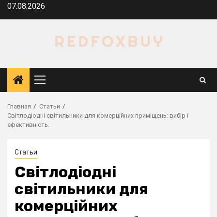
Перейти
07.08.2026
к
содержимому
Основное
меню
Главная
Статьи
Світлодіодні світильники для комерційних приміщень: вибір і
ефективність.
Статьи
Світлодіодні
світильники для
комерційних