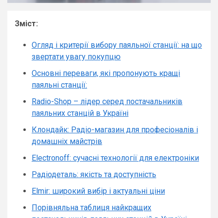
Зміст:
Огляд і критерії вибору паяльної станції: на що
звертати увагу покупцю
Основні переваги, які пропонують кращі
паяльні станції:
Radio-Shop – лідер серед постачальників
паяльних станцій в Україні
Клондайк: Радіо-магазин для професіоналів і
домашніх майстрів
Electronoff: сучасні технології для електроніки
Радіодеталь: якість та доступність
Elmir: широкий вибір і актуальні ціни
Порівняльна таблиця найкращих