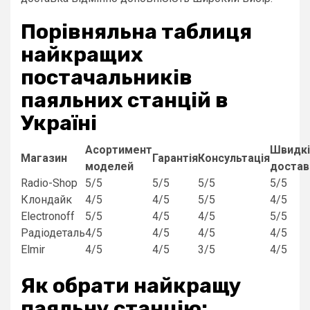
Порівняльна таблиця
найкращих
постачальників
паяльних станцій в
Україні
Асортимент
Швидкі
Магазин
Гарантія
Консультація
моделей
достав
Radio-Shop
5/5
5/5
5/5
5/5
Клондайк
4/5
4/5
5/5
4/5
Electronoff
5/5
4/5
4/5
5/5
Радіодеталь
4/5
4/5
4/5
4/5
Elmir
4/5
4/5
3/5
4/5
Як обрати найкращу
паяльну станцію: