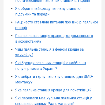
постачальників паяльних станцій в Україні
Як обрати найкращу паяльну станцію:
підсумки та поради
FAQ: часто ставлені питання про вибір паяльної
станції
Яка паяльна станція краще для домашнього
використання?
Чим паяльна станція з феном краща за
звичайну?
Які бренди паяльних станцій є найбільш
популярними в Україні?
Як вибрати гарну паяльну станцію для SMD-
монтажу?
Яка паяльна станція краща для початківця?
Які переваги має купівля паяльної станції у
спеціалізованому Радіомагазині?