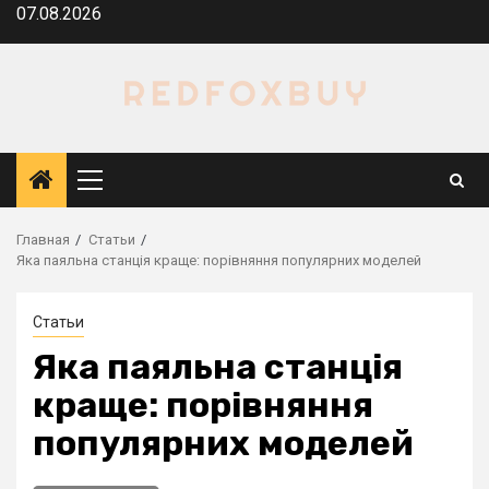
Перейти
07.08.2026
к
содержимому
Основное
меню
Главная
Статьи
Яка паяльна станція краще: порівняння популярних моделей
Статьи
Яка паяльна станція
краще: порівняння
популярних моделей